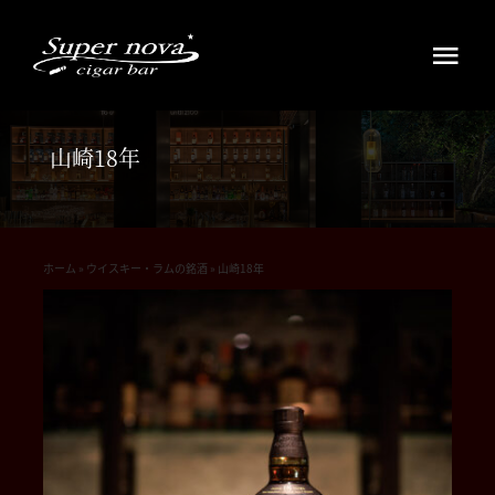
Skip
to
Tog
content
Navi
HOME
山崎18年
ウイスキー・ラムの銘酒
シガーを愉しむ
ホーム
»
ウイスキー・ラムの銘酒
»
山崎18年
お知らせ
アクセス店舗案内