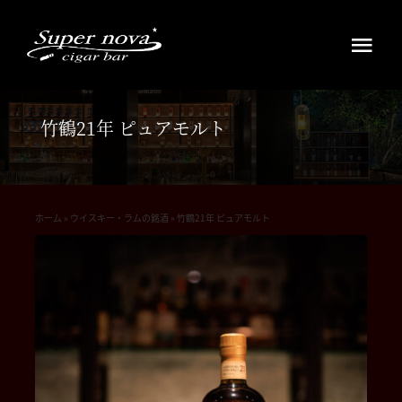
Skip
to
Tog
content
Navi
HOME
竹鶴21年 ピュアモルト
ウイスキー・ラムの銘酒
シガーを愉しむ
ホーム
»
ウイスキー・ラムの銘酒
»
竹鶴21年 ピュアモルト
お知らせ
アクセス店舗案内