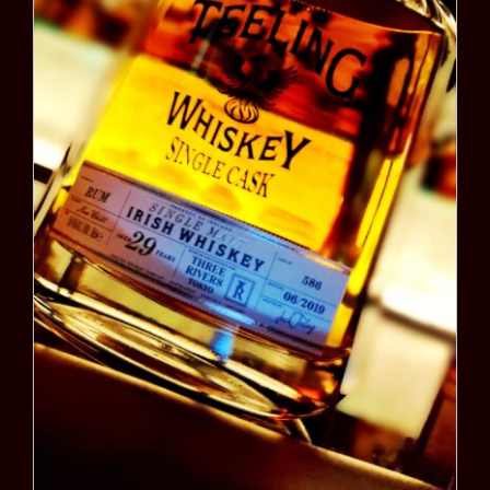
シングルモルト ティーリ
ング29年 1990 ラムカス
ク for スリーリバース
（TEELING SINGLE
MALT Aged 29years
for THREE RIVERS
TOKYO）
お知らせ