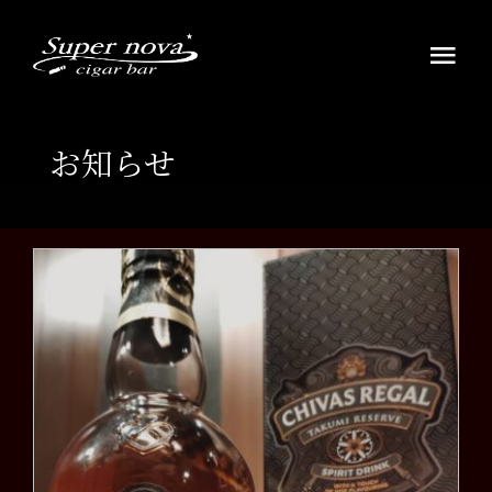
Skip
to
Tog
content
Navi
HOME
お知らせ
ウイスキー・ラムの銘酒
シガーを愉しむ
お知らせ
アクセス店舗案内