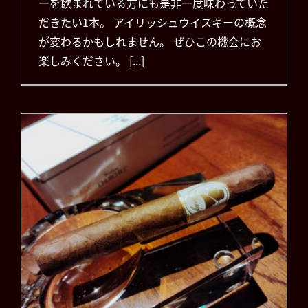
ーを飲まれている方にも是非一度味わっていた
だきたい1本。 アイリッシュウイスキーの概念
が変わるかもしれません。 ぜひこの機会にお
楽しみください。 [...]
ダビドフ ウィンストン・
チャーチル アーティスト
ペティコロナ
（DAVIDOFF
WINSTON
CHURCHILL THE
ARTIST
PETITCORONAS）