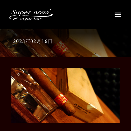
Skip
to
Tog
content
Navi
HOME
2023年02月16日
ウイスキー・ラムの銘酒
シガーを愉しむ
お知らせ
アクセス店舗案内