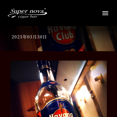
Skip
to
Tog
content
Navi
HOME
2023年03月30日
ウイスキー・ラムの銘酒
シガーを愉しむ
お知らせ
アクセス店舗案内