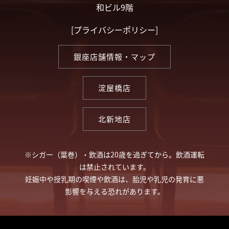
和ビル9階
[
プライバシーポリシー
]
銀座店舗情報・マップ
淀屋橋店
北新地店
※シガー（葉巻）・飲酒は20歳を過ぎてから。飲酒運転
は禁止されています。
妊娠中や授乳期の喫煙や飲酒は、胎児や乳児の発育に悪
影響を与える恐れがあります。