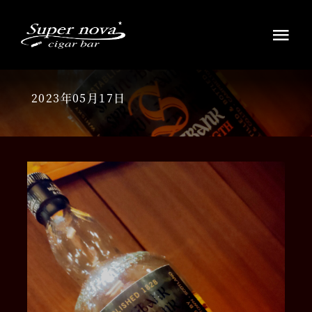
Skip
to
Tog
content
Navi
HOME
2023年05月17日
ウイスキー・ラムの銘酒
シガーを愉しむ
お知らせ
アクセス店舗案内