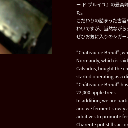
ー ド ブルイユ』の最
た。
こだわりの詰まった古酒
わいですが、当然ながら
ぜひお気に入りのシガー
“Chateau de Breuil”, wh
Normandy, which is said
Calvados, bought the ch
started operating as a dis
“Château de Breuil” has 
22,000 apple trees.
In addition, we are par
and we ferment slowly a
additives to promote fer
Charente pot stills acco