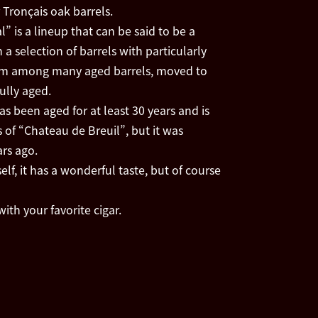
 Tronçais oak barrels.
” is a lineup that can be said to be a
 a selection of barrels with particularly
from among many aged barrels, moved to
ully aged.
s been aged for at least 30 years and is
 of “Chateau de Breuil”, but it was
ars ago.
self, it has a wonderful taste, but of course
ith your favorite cigar.