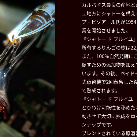
カルバドス最良の産地と
ュ地方にシャトーを構え
プ・ビゾアール氏が19
業を開始させました。
『シャトー ド ブルイユ
所有するりんごの樹は22
また、100%自然発酵
促すための添加物を加え
います。その後、ペイド
式蒸留機で2回蒸留した
て熟成されます。
『シャトー ド ブルイ
とりわけ可能性を秘めた
動させて大切に熟成を重
ンナップです。
ブレンドされている原酒