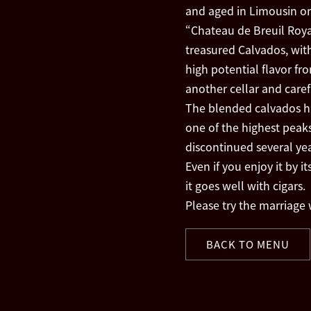
and aged in Limousin or
“Chateau de Breuil Royal
treasured Calvados, with
high potential flavor 
another cellar and caref
The blended calvados ha
one of the highest peaks
discontinued several ye
Even if you enjoy it by it
it goes well with cigars.
Please try the marriage w
BACK TO MENU