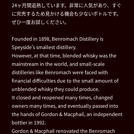
24ヶ月間追熟しています。非常に人気があり、すぐ
に完売するため見かける機会も少ないボトルです。
ぜひ一度お試しください。
Founded in 1898, Benromach Distillery is
Speyside’s smallest distillery.
However, at that time, blended whisky was the
mainstream in the world, and small-scale
distilleries like Benromach were faced with
financial difficulties due to the small amount of
unblended whisky they could produce.
It closed and reopened many times, changed
owners many times, and eventually passed into
the hands of Gordon & Macphail, an independent
bottler in 1992.
Gordon & Macphail renovated the Benromach