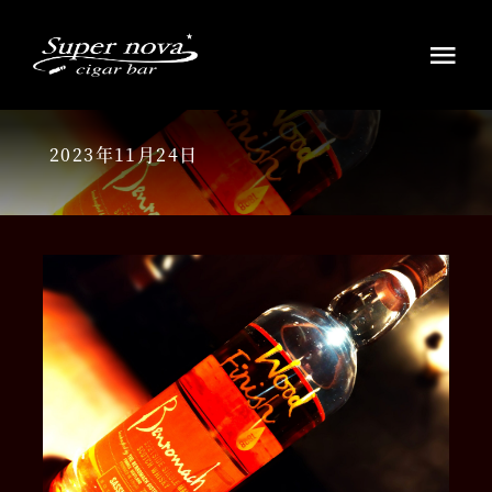
Skip
to
Tog
content
Navi
HOME
2023年11月24日
ウイスキー・ラムの銘酒
シガーを愉しむ
お知らせ
アクセス店舗案内