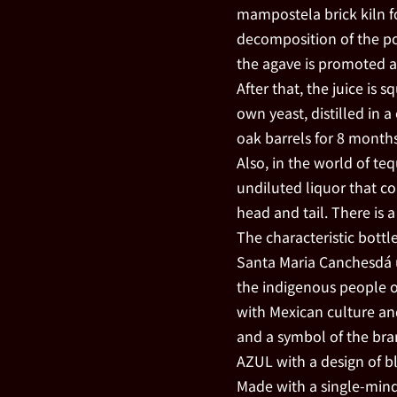
mampostela brick kiln fo
decomposition of the po
the agave is promoted a
After that, the juice is
own yeast, distilled in a
oak barrels for 8 mon
Also, in the world of te
undiluted liquor that co
head and tail. There is
The characteristic bottl
Santa Maria Canchesdá 
the indigenous people of
with Mexican culture an
and a symbol of the br
AZUL with a design of b
Made with a single-mind