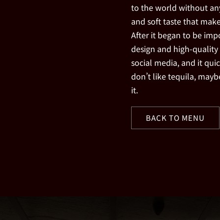
to the world without a
and soft taste that makes
After it began to be imp
design and high-qualit
social media, and it qui
don’t like tequila, mayb
it.
BACK TO MENU