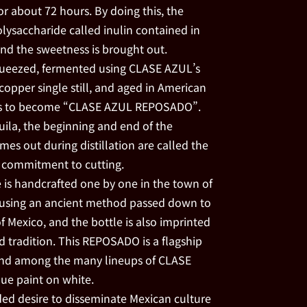
r about 72 hours. By doing this, the
lysaccharide called inulin contained in
nd the sweetness is brought out.
 squeezed, fermented using CLASE AZUL’s
 copper single still, and aged in American
ths to become “CLASE AZUL REPOSADO”.
quila, the beginning and end of the
mes out during distillation are called the
 a commitment to cutting.
e is handcrafted one by one in the town of
using an ancient method passed down to
 Mexico, and the bottle is also imprinted
d tradition. This REPOSADO is a flagship
and among the many lineups of CLASE
lue paint on white.
ed desire to disseminate Mexican culture