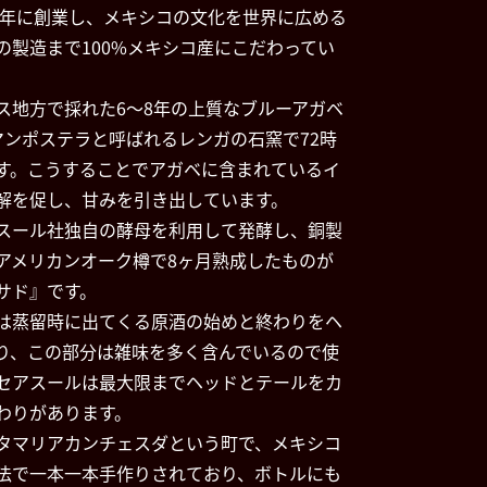
97年に創業し、メキシコの文化を世界に広める
の製造まで100%メキシコ産にこだわってい
ス地方で採れた6〜8年の上質なブルーアガベ
マンポステラと呼ばれるレンガの石窯で72時
す。こうすることでアガベに含まれているイ
解を促し、甘みを引き出しています。
スール社独自の酵母を利用して発酵し、銅製
アメリカンオーク樽で8ヶ月熟成したものが
サド』です。
は蒸留時に出てくる原酒の始めと終わりをヘ
り、この部分は雑味を多く含んでいるので使
セアスールは最大限までヘッドとテールをカ
わりがあります。
タマリアカンチェスダという町で、メキシコ
法で一本一本手作りされており、ボトルにも