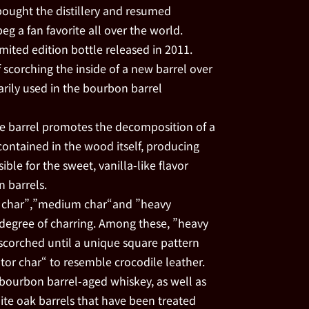
ought the distillery and resumed
g a fan favorite all over the world.
imited edition bottle released in 2011.
f scorching the inside of a new barrel over
arily used in the bourbon barrel
the barrel promotes the decomposition of a
contained in the wood itself, producing
sible for the sweet, vanilla-like flavor
n barrels.
ight char”,”medium char“and ”heavy
degree of charring. Among these, ”heavy
 scorched until a unique square pattern
gator char“ to resemble crocodile leather.
ll bourbon barrel-aged whiskey, as well as
te oak barrels that have been treated