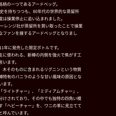
銘柄の一つであるアードベッグ。
歴史を持ちつつも、80年代の世界的な蒸留所
度は操業停止に追い込まれました。
ンモーレンジ社が蒸留所を買い取ったことで操業
なファンを擁するアードベッグとなりまし
11年に発売した限定ボトルです。
主に使われる、新樽の内側を強火で焦がす工
言います。
、木そのものに含まれるリグニンという物質
樽特有のバニラのような甘い風味の原因とな
います。
「ライトチャー」、「ミディアムチャー」、
分けされており、その中でも独特の四角い模
す「ヘビーチャー」を、ワニの革に見立てて
と呼んでいます。