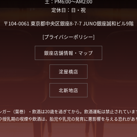
土：PM6:00〜AM2:00
定休日：日・祝
〒104-0061 東京都中央区銀座8-7-7 JUNO銀座誠和ビル9階
[
プライバシーポリシー
]
銀座店舗情報・マップ
淀屋橋店
北新地店
シガー（葉巻）・飲酒は20歳を過ぎてから。飲酒運転は禁止されていま
や授乳期の喫煙や飲酒は、胎児や乳児の発育に悪影響を与える恐れがあ