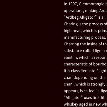
In 1997, Glenmorangie b
operations, making Ardbe
“Ardbeg Alligator” is a l
Charing is the process o
high heat, which is prim
manufacturing process.
Charring the inside of 
substance called lignin 
vanillin, which is respon
characteristic of bourbo
It is classified into “l
char“depending on the 
char“, which is strongly
appears, is called ”alli
“Alligator” uses first-fi
whiskey aged in new whi