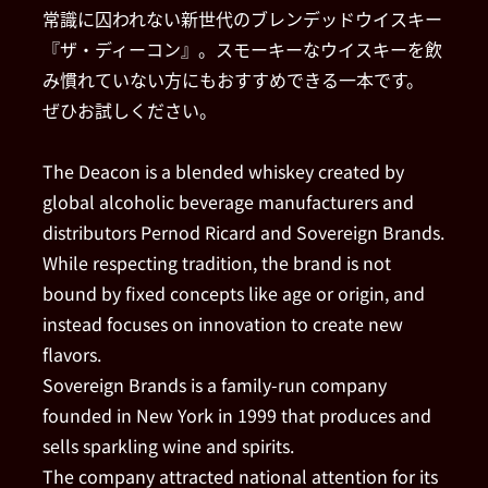
常識に囚われない新世代のブレンデッドウイスキー
『ザ・ディーコン』。スモーキーなウイスキーを飲
み慣れていない方にもおすすめできる一本です。
ぜひお試しください。
The Deacon is a blended whiskey created by
global alcoholic beverage manufacturers and
distributors Pernod Ricard and Sovereign Brands.
While respecting tradition, the brand is not
bound by fixed concepts like age or origin, and
instead focuses on innovation to create new
flavors.
Sovereign Brands is a family-run company
founded in New York in 1999 that produces and
sells sparkling wine and spirits.
The company attracted national attention for its