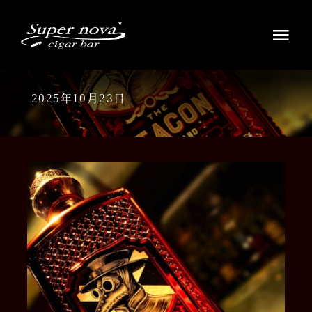
Skip
to
Tog
content
Navi
HOME
2025年10月23日
ウイスキー・ラムの銘酒
シガーを愉しむ
お知らせ
アクセス店舗案内